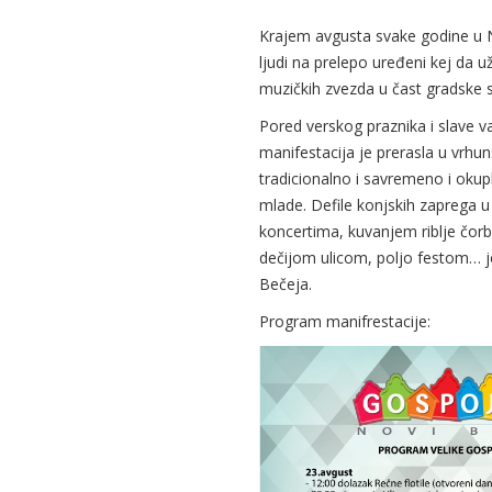
Krajem avgusta svake godine u No
ljudi na prelepo uređeni kej da 
muzičkih zvezda u čast gradske s
Pored verskog praznika i slave v
manifestacija je prerasla u vrhun
tradicionalno i savremeno i okuplj
mlade. Defile konjskih zaprega u
koncertima, kuvanjem riblje čor
dečijom ulicom, poljo festom… j
Bečeja.
Program manifrestacije: