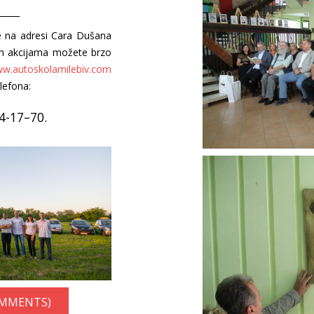
_____
e na adresi Cara Dušana
nim akcijama možete brzo
w.autoskolamilebiv.com
lefona:
4-17–70.
OMMENTS)