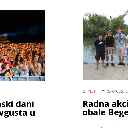
VESTI
05 AVGUST 2
Radna akci
ski dani
obale Bege
avgusta u
u