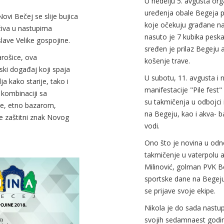
U nedelju 5. avgusta org
uređenja obale Begeja 
vi Bečej se slije bujica
koje očekuju građane n
uživa u nastupima
nasuto je 7 kubika peska
lave Velike gospojine.
sređen je prilaz Begeju 
arošice, ova
košenje trave.
ski događaj koji spaja
U subotu, 11. avgusta i 
a kako starije, tako i
manifestacije "Pile fest
 kombinaciji sa
su takmičenja u odbojci i
be, etno bazarom,
na Begeju, kao i akva- 
e zaštitni znak Novog
vodi.
Ono što je novina u odn
takmičenje u vaterpolu 
Milinović, golman PVK Be
sportske dane na Begeju
se prijave svoje ekipe.
Nikola je do sada nastup
svojih sedamnaest godin