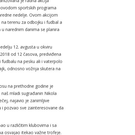
anizovana je radna akcija
povodom sportskih programa
aredne nedelje. Ovom akcijom
 na terenu za odbojku i fudbal a
a u narednim danima se planira
nedelju 12. avgusta u okviru
" 2018 od 12 časova, predviđena
 fudbalu na pesku ali i vaterpolo
bajk, odnosno vožnja skutera na
osu na prethodne godine je
a naš mladi sugrađanin Nikola
čej, najavio je zanimljive
 i pozvao sve zainteresovane da
ao u različitim klubovima i sa
a osvajao itekao važne trofeje.