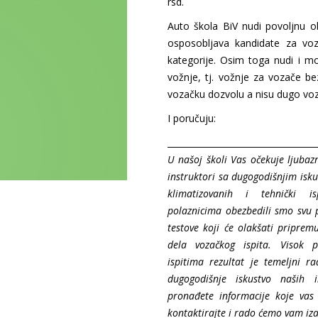
rsd.
Auto škola BiV nudi povoljnu o
osposobljava kandidate za vo
kategorije. Osim toga nudi i m
vožnje, tj. vožnje za vozače be
vozačku dozvolu a nisu dugo vozi
I poručuju:
___________________________________
U našoj školi Vas očekuje ljubazn
instruktori sa dugogodišnjim isk
klimatizovanih i tehnički is
polaznicima obezbedili smo svu p
testove koji će olakšati priprem
dela vozačkog ispita. Visok p
ispitima rezultat je temeljni 
dugogodišnje iskustvo naših i
pronađete informacije koje vas
kontaktirajte i rado ćemo vam iza