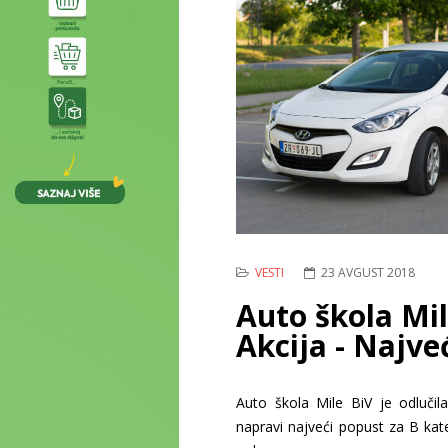
VESTI
23 AVGUST 2018
Auto škola Mil
Akcija - Najve
Auto škola Mile BiV je odlučil
napravi najveći popust za B kat