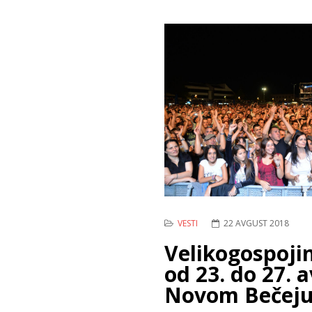
VESTI
22 AVGUST 2018
Velikogospojin
od 23. do 27. 
Novom Bečej