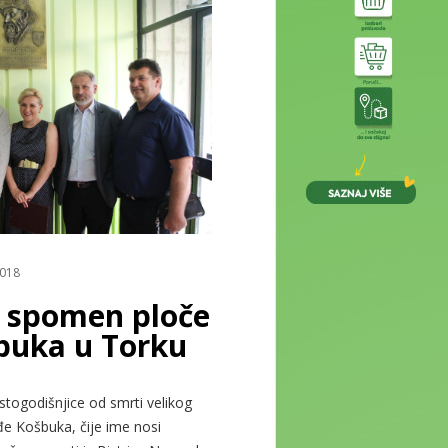
018
e spomen ploče
buka u Torku
ogodišnjice od smrti velikog
e Košbuka, čije ime nosi