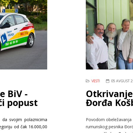
VESTI
05 AVGUST 2
e BiV -
Otkrivanj
ći popust
Đorđa Koš
a da svojim polaznicima
Povodom obeležavanja st
egoriju od čak 16.000,00
rumunskog pesnika Đorđ