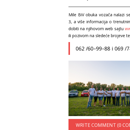
___________________________________
Mile BiV obuka vozača nalazi s
3, a više informacija o trenut
dobiti na njihovom web sajtu
ww
ili pozivom na sledeće brojeve te
062 /60–99–88 i 069 /7
WRITE COMMENT (0 C