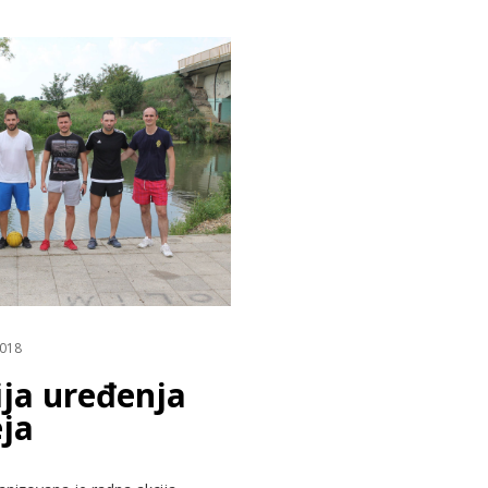
018
ja uređenja
ja