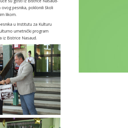
uče su gosti iz Bistrice Nasaud-
ovog pesnika, poklonili školi
im likom.
esnika u Institutu za Kulturu
ulturno umetnički program
 iz Bistrice Nasaud.