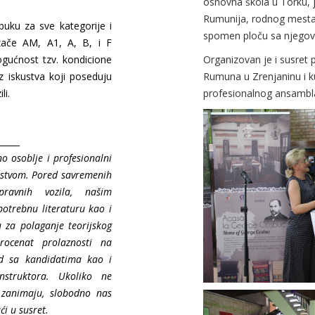
osnovna škola u Torku, j
Rumunija, rodnog mesta 
buku za sve kategorije i
spomen ploču sa njegov
zače AM, A1, A, B, i F
ogućnost tzv. kondicione
Organizovan je i susret p
z iskustva koji poseduju
Rumuna u Zrenjaninu i k
li.
profesionalnog ansambla
_____
o osoblje i profesionalni
ustvom. Pored savremenih
pravnih vozila, našim
otrebnu literaturu kao i
u za polaganje teorijskog
rocenat prolaznosti na
rad sa kandidatima kao i
nstruktora. Ukoliko ne
 zanimaju, slobodno nas
ći u susret.