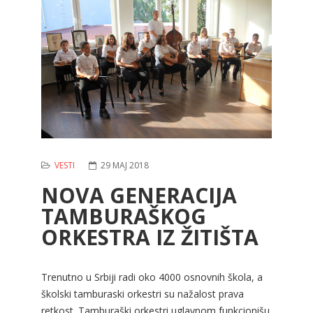
VESTI
29 MAJ 2018
NOVA GENERACIJA
TAMBURAŠKOG
ORKESTRA IZ ŽITIŠTA
Trenutno u Srbiji radi oko 4000 osnovnih škola, a
školski tamburaski orkestri su nažalost prava
retkost. Tamburaški orkestri uglavnom funkcionišu