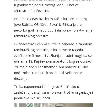
u gradovima poput Novog Sada, Subotice, S.
Mitrovice, Pančeva itd...
Na predlog nastavnika muzičke kulture u penziji
Jove Babića, OŠ "Sveti Sava" iz Žitišta je pre
nekoliko godina rado podržala ponovno aktiviranje
tamburaškog orkestra.
Dvanaestoro učenika su treća generacija zaredom
tamburaškog orkestra, a kako sve to izgleda i
zvuči posle 5 meseci vežbanja prisutni mogli da se
uvere na 18. Književnom maratonu koji se održao
29. maja gde su pesmama "Oda radosti" i "Tiho
noći" mladi tamburaši oplemenili večerašnje
druženje.
Treba napomenuti da je Jovo Babić iako u
zasluženoj penziji sam i o svom trošku organizuje i
podučava školsku decu.