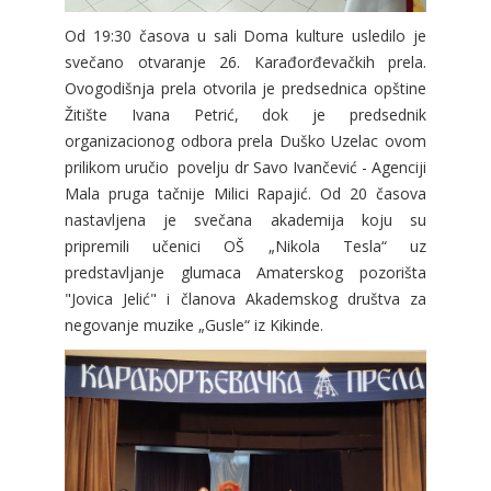
Od 19:30 časova u sali Doma kulture usledilo je
svečano otvaranje 26. Кarađorđevačkih prela.
Ovogodišnja prela otvorila je predsednica opštine
Žitište Ivana Petrić, dok je predsednik
organizacionog odbora prela Duško Uzelac ovom
prilikom uručio povelju dr Savo Ivančević - Agenciji
Mala pruga tačnije Milici Rapajić. Od 20 časova
nastavljena je svečana akademija koju su
pripremili učenici OŠ „Nikola Tesla“ uz
predstavljanje glumaca Amaterskog pozorišta
"Jovica Jelić" i članova Akademskog društva za
negovanje muzike „Gusle“ iz Kikinde.