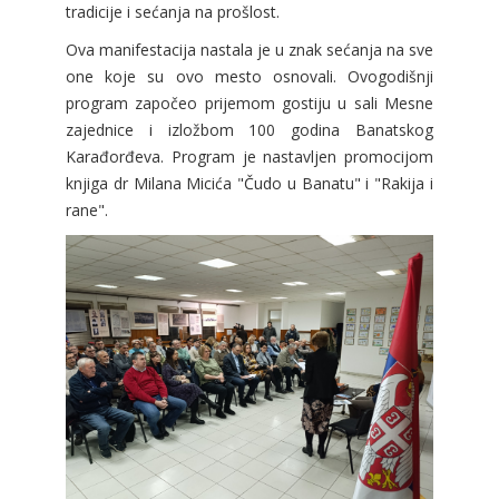
tradicije i sećanja na prošlost.
Ova manifestacija nastala je u znak sećanja na sve
one koje su ovo mesto osnovali. Ovogodišnji
program započeo prijemom gostiju u sali Mesne
zajednice i izložbom 100 godina Banatskog
Karađorđeva. Program je nastavljen promocijom
knjiga dr Milana Micića "Čudo u Banatu" i "Rakija i
rane".