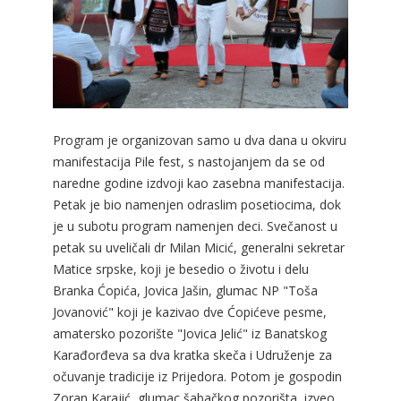
Program je organizovan samo u dva dana u okviru
manifestacija Pile fest, s nastojanjem da se od
naredne godine izdvoji kao zasebna manifestacija.
Petak je bio namenjen odraslim posetiocima, dok
je u subotu program namenjen deci. Svečanost u
petak su uveličali dr Milan Micić, generalni sekretar
Matice srpske, koji je besedio o životu i delu
Branka Ćopića, Jovica Jašin, glumac NP "Toša
Jovanović" koji je kazivao dve Ćopićeve pesme,
amatersko pozorište "Jovica Jelić" iz Banatskog
Karađorđeva sa dva kratka skeča i Udruženje za
očuvanje tradicije iz Prijedora. Potom je gospodin
Zoran Karajić, glumac šabačkog pozorišta, izveo