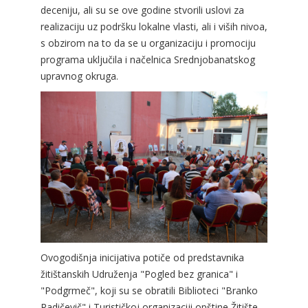
deceniju, ali su se ove godine stvorili uslovi za
realizaciju uz podršku lokalne vlasti, ali i viših nivoa,
s obzirom na to da se u organizaciju i promociju
programa uključila i načelnica Srednjobanatskog
upravnog okruga.
Ovogodišnja inicijativa potiče od predstavnika
žitištanskih Udruženja "Pogled bez granica" i
"Podgrmeč", koji su se obratili Biblioteci "Branko
Radičevič" i Turističkoj organizaciji opštine Žitište