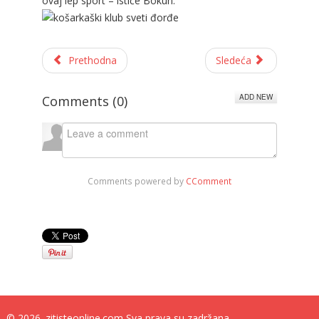
ovaj lep sport – ističe Bokun.
Prethodna
Sledeća
ADD NEW
Comments (
0
)
Comments powered by
CComment
© 2026. zitisteonline.com Sva prava su zadržana.