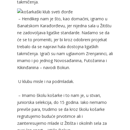
takmičenja.
– Hendikep nam je što, kao domaćini, igramo u
Banatskom Karađorđevu, jer nijedna sala u Žitištu
ne zadovoljava ligaške standarde. Nadamo se da
će se to promeniti, jer bi kroz odobreni projekat
trebalo da se napravi hala dostojna ligaških
takmičenja. Igrači su nam uglavnom Zrenjaninci, ali
imamo i po jednog Novosađanina, Futožanina i
Kikinđanina – navodi Bokun.
U klubu misle i na podmladak.
– Imamo školu košarke i to nam je, u stvari,
juniorska selekcija, do 15 godina. Iako nemamo
previše para, trudimo se da kroz školu košarke
regrutujemo buduće prvotimce ali i
zainteresujemo mlade iz Žitišta i okolnih sela za