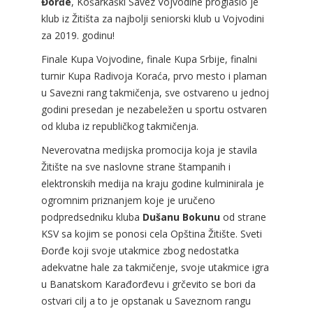
Đorđe
, Košarkaški Savez Vojvodine proglasio je
klub iz Žitišta za najbolji seniorski klub u Vojvodini
za 2019. godinu!
Finale Kupa Vojvodine, finale Kupa Srbije, finalni
turnir Kupa Radivoja Koraća, prvo mesto i plaman
u Savezni rang takmičenja, sve ostvareno u jednoj
godini presedan je nezabeležen u sportu ostvaren
od kluba iz republičkog takmičenja.
Neverovatna medijska promocija koja je stavila
Žitište na sve naslovne strane štampanih i
elektronskih medija na kraju godine kulminirala je
ogromnim priznanjem koje je uručeno
podpredsedniku kluba
Dušanu Bokunu
od strane
KSV sa kojim se ponosi cela Opština Žitište. Sveti
Đorđe koji svoje utakmice zbog nedostatka
adekvatne hale za takmičenje, svoje utakmice igra
u Banatskom Karađorđevu i grčevito se bori da
ostvari cilj a to je opstanak u Saveznom rangu